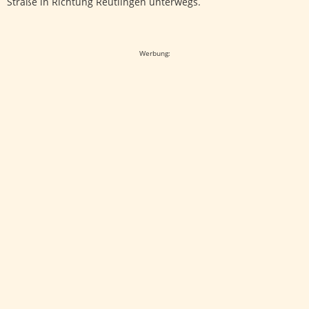
Straße in Richtung Reutlingen unterwegs.
Google-Werbeanzeige
Werbung: