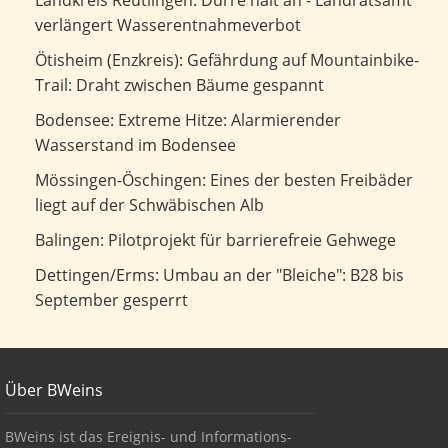
Dürre hält an - Landratsamt verlängert
Landkreis Reutlingen: Dürre hält an - Landratsamt
Wasserentnahmeverbot
verlängert Wasserentnahmeverbot
Gefährdung auf Mountainbike-Trail: Draht zwischen
Ötisheim (Enzkreis): Gefährdung auf Mountainbike-
Bäume gespannt
Trail: Draht zwischen Bäume gespannt
Extreme Hitze: Alarmierender Wasserstand im Bodensee
Bodensee: Extreme Hitze: Alarmierender
Wasserstand im Bodensee
Eines der besten Freibäder liegt auf der Schwäbischen Alb
Mössingen-Öschingen: Eines der besten Freibäder
liegt auf der Schwäbischen Alb
Pilotprojekt für barrierefreie Gehwege
Balingen: Pilotprojekt für barrierefreie Gehwege
Umbau an der "Bleiche": B28 bis September gesperrt
Dettingen/Erms: Umbau an der "Bleiche": B28 bis
September gesperrt
Footer
Über BWeins
About BWeins
BWeins ist das Ereignis- und Informations-