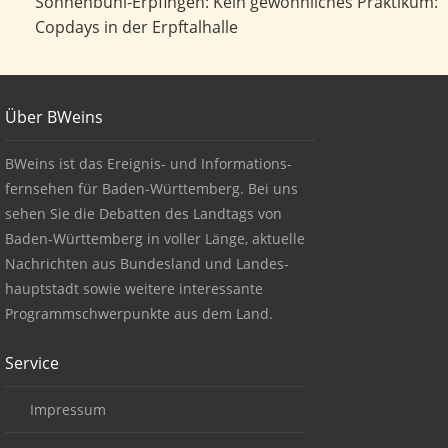
Kein gewöhnliches Praktikum: Copdays in der Erpftalhalle
Sonnenbühl-Erpfingen: Kein gewöhnliches Praktikum:
Copdays in der Erpftalhalle
Footer
Über BWeins
About BWeins
BWeins ist das Ereignis- und Informations-
fernsehen für Baden-Württemberg. Bei uns
sehen Sie die Debatten des Landtags von
Baden-Württemberg in voller Länge, aktuelle
Nachrichten aus Bundesland und Landes-
hauptstadt sowie weitere interessante
Programmschwerpunkte aus dem Land.
Service
Impressum