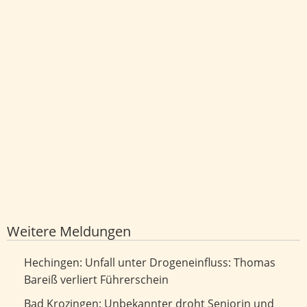
Weitere Meldungen
Unfall unter Drogeneinfluss: Thomas Bareiß verliert
Hechingen: Unfall unter Drogeneinfluss: Thomas
Führerschein
Bareiß verliert Führerschein
Unbekannter droht Seniorin und Enkel mit dem Tod
Bad Krozingen: Unbekannter droht Seniorin und