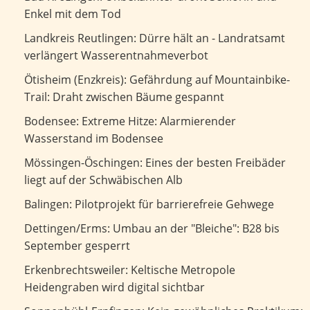
Enkel mit dem Tod
Dürre hält an - Landratsamt verlängert
Landkreis Reutlingen: Dürre hält an - Landratsamt
Wasserentnahmeverbot
verlängert Wasserentnahmeverbot
Gefährdung auf Mountainbike-Trail: Draht zwischen
Ötisheim (Enzkreis): Gefährdung auf Mountainbike-
Bäume gespannt
Trail: Draht zwischen Bäume gespannt
Extreme Hitze: Alarmierender Wasserstand im Bodensee
Bodensee: Extreme Hitze: Alarmierender
Wasserstand im Bodensee
Eines der besten Freibäder liegt auf der Schwäbischen Alb
Mössingen-Öschingen: Eines der besten Freibäder
liegt auf der Schwäbischen Alb
Pilotprojekt für barrierefreie Gehwege
Balingen: Pilotprojekt für barrierefreie Gehwege
Umbau an der "Bleiche": B28 bis September gesperrt
Dettingen/Erms: Umbau an der "Bleiche": B28 bis
September gesperrt
Keltische Metropole Heidengraben wird digital sichtbar
Erkenbrechtsweiler: Keltische Metropole
Heidengraben wird digital sichtbar