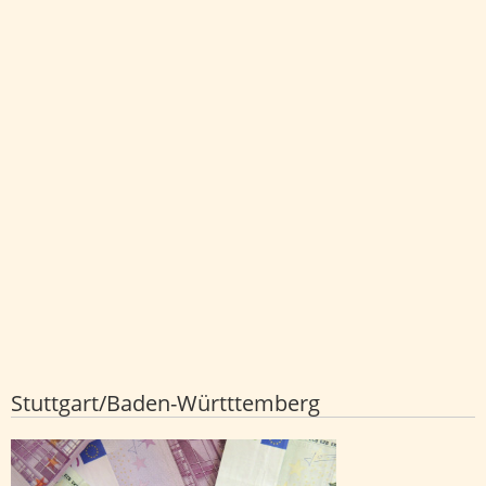
Stuttgart/Baden-Württtemberg
Mietpreise steigen seit drei Jahren teils
viermal so schnell wie Löhne