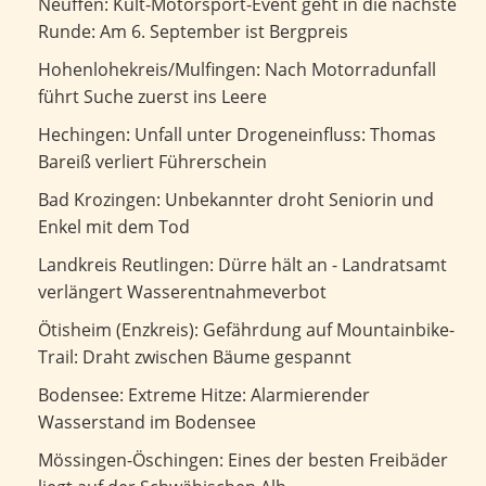
Kult-Motorsport-Event geht in die nächste Runde: Am 6.
Neuffen: Kult-Motorsport-Event geht in die nächste
September ist Bergpreis
Runde: Am 6. September ist Bergpreis
Nach Motorradunfall führt Suche zuerst ins Leere
Hohenlohekreis/Mulfingen: Nach Motorradunfall
führt Suche zuerst ins Leere
Unfall unter Drogeneinfluss: Thomas Bareiß verliert
Hechingen: Unfall unter Drogeneinfluss: Thomas
Führerschein
Bareiß verliert Führerschein
Unbekannter droht Seniorin und Enkel mit dem Tod
Bad Krozingen: Unbekannter droht Seniorin und
Enkel mit dem Tod
Dürre hält an - Landratsamt verlängert
Landkreis Reutlingen: Dürre hält an - Landratsamt
Wasserentnahmeverbot
verlängert Wasserentnahmeverbot
Gefährdung auf Mountainbike-Trail: Draht zwischen
Ötisheim (Enzkreis): Gefährdung auf Mountainbike-
Bäume gespannt
Trail: Draht zwischen Bäume gespannt
Extreme Hitze: Alarmierender Wasserstand im Bodensee
Bodensee: Extreme Hitze: Alarmierender
Wasserstand im Bodensee
Eines der besten Freibäder liegt auf der Schwäbischen Alb
Mössingen-Öschingen: Eines der besten Freibäder