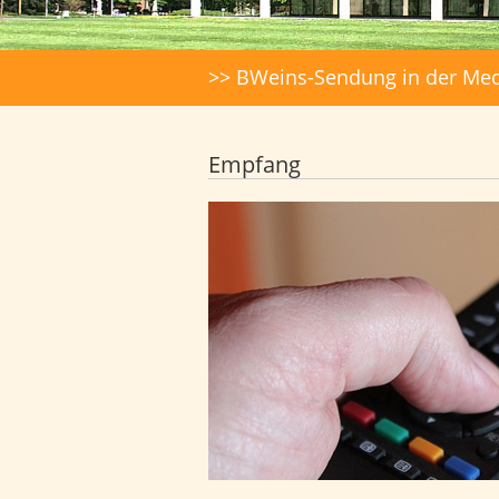
Suche
>> BWeins-Sendung in der Med
Empfang
Kabelnetz von KabelBW/UnityMedi