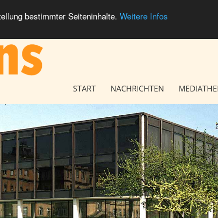
ellung bestimmter Seiteninhalte.
Weitere Infos
Seitennavigation
START
NACHRICHTEN
MEDIATHE