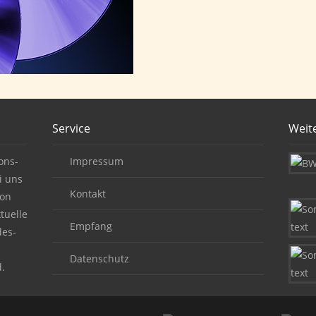
Service
Weit
ons-
Impressum
i uns
Kontakt
von
tuelle
Empfang
des-
Datenschutz
.