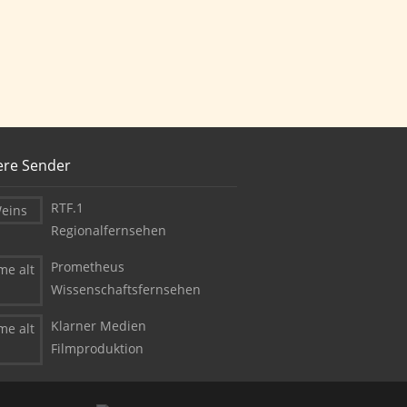
ere Sender
RTF.1
Regionalfernsehen
Prometheus
Wissenschaftsfernsehen
Klarner Medien
Filmproduktion