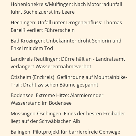
Nach Motorradunfall führt Suche zuerst ins Leere
Hohenlohekreis/Mulfingen: Nach Motorradunfall
führt Suche zuerst ins Leere
Unfall unter Drogeneinfluss: Thomas Bareiß verliert
Hechingen: Unfall unter Drogeneinfluss: Thomas
Führerschein
Bareiß verliert Führerschein
Unbekannter droht Seniorin und Enkel mit dem Tod
Bad Krozingen: Unbekannter droht Seniorin und
Enkel mit dem Tod
Dürre hält an - Landratsamt verlängert
Landkreis Reutlingen: Dürre hält an - Landratsamt
Wasserentnahmeverbot
verlängert Wasserentnahmeverbot
Gefährdung auf Mountainbike-Trail: Draht zwischen
Ötisheim (Enzkreis): Gefährdung auf Mountainbike-
Bäume gespannt
Trail: Draht zwischen Bäume gespannt
Extreme Hitze: Alarmierender Wasserstand im Bodensee
Bodensee: Extreme Hitze: Alarmierender
Wasserstand im Bodensee
Eines der besten Freibäder liegt auf der Schwäbischen Alb
Mössingen-Öschingen: Eines der besten Freibäder
liegt auf der Schwäbischen Alb
Pilotprojekt für barrierefreie Gehwege
Balingen: Pilotprojekt für barrierefreie Gehwege