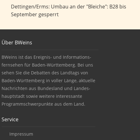
Umbau an der "Bleiche": B28 bis September gesperrt
Dettingen/Erms: Umbau an der "Bleiche": B28 bis
September gesperrt
Footer
Über BWeins
About BWeins
BWeins ist das Ereignis- und Informations-
fernsehen für Baden-Württemberg. Bei uns
sehen Sie die Debatten des Landtags von
Baden-Württemberg in voller Länge, aktuelle
Nachrichten aus Bundesland und Landes-
hauptstadt sowie weitere interessante
Programmschwerpunkte aus dem Land.
Service
Impressum