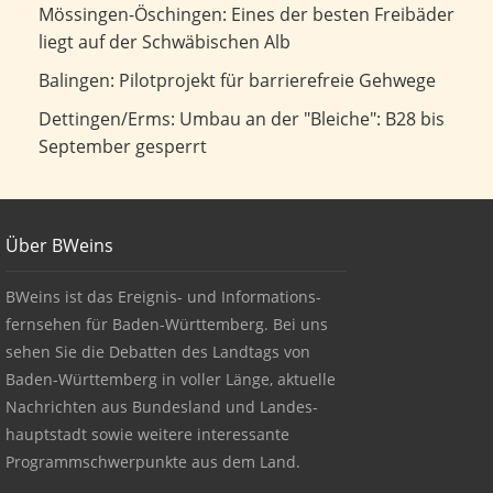
Eines der besten Freibäder liegt auf der Schwäbischen Alb
Mössingen-Öschingen: Eines der besten Freibäder
liegt auf der Schwäbischen Alb
Pilotprojekt für barrierefreie Gehwege
Balingen: Pilotprojekt für barrierefreie Gehwege
Umbau an der "Bleiche": B28 bis September gesperrt
Dettingen/Erms: Umbau an der "Bleiche": B28 bis
September gesperrt
Footer
Über BWeins
About BWeins
BWeins ist das Ereignis- und Informations-
fernsehen für Baden-Württemberg. Bei uns
sehen Sie die Debatten des Landtags von
Baden-Württemberg in voller Länge, aktuelle
Nachrichten aus Bundesland und Landes-
hauptstadt sowie weitere interessante
Programmschwerpunkte aus dem Land.