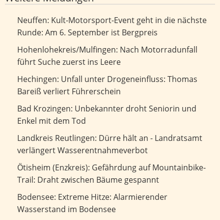
Kult-Motorsport-Event geht in die nächste Runde: Am 6.
Neuffen: Kult-Motorsport-Event geht in die nächste
September ist Bergpreis
Runde: Am 6. September ist Bergpreis
Nach Motorradunfall führt Suche zuerst ins Leere
Hohenlohekreis/Mulfingen: Nach Motorradunfall
führt Suche zuerst ins Leere
Unfall unter Drogeneinfluss: Thomas Bareiß verliert
Hechingen: Unfall unter Drogeneinfluss: Thomas
Führerschein
Bareiß verliert Führerschein
Unbekannter droht Seniorin und Enkel mit dem Tod
Bad Krozingen: Unbekannter droht Seniorin und
Enkel mit dem Tod
Dürre hält an - Landratsamt verlängert
Landkreis Reutlingen: Dürre hält an - Landratsamt
Wasserentnahmeverbot
verlängert Wasserentnahmeverbot
Gefährdung auf Mountainbike-Trail: Draht zwischen
Ötisheim (Enzkreis): Gefährdung auf Mountainbike-
Bäume gespannt
Trail: Draht zwischen Bäume gespannt
Extreme Hitze: Alarmierender Wasserstand im Bodensee
Bodensee: Extreme Hitze: Alarmierender
Wasserstand im Bodensee