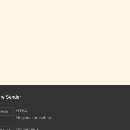
ere Sender
RTF.1
Regionalfernsehen
Prometheus