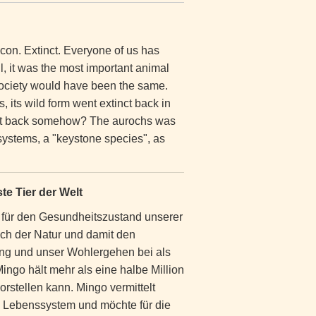
con. Extinct. Everyone of us has
ll, it was the most important animal
 society would have been the same.
, its wild form went extinct back in
ng it back somehow? The aurochs was
systems, a "keystone species", as
te Tier der Welt
r für den Gesundheitszustand unserer
ch der Natur und damit den
ng und unser Wohlergehen bei als
ngo hält mehr als eine halbe Million
orstellen kann. Mingo vermittelt
he Lebenssystem und möchte für die