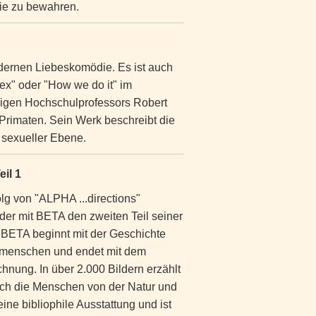
sie zu bewahren.
modernen Liebeskomödie. Es ist auch
Sex" oder "How we do it" im
ährigen Hochschulprofessors Robert
t Primaten. Sein Werk beschreibt die
d sexueller Ebene.
eil 1
g von "ALPHA ...directions"
rder mit BETA den zweiten Teil seiner
. BETA beginnt mit der Geschichte
rmenschen und endet mit dem
hnung. In über 2.000 Bildern erzählt
sich die Menschen von der Natur und
ne bibliophile Ausstattung und ist