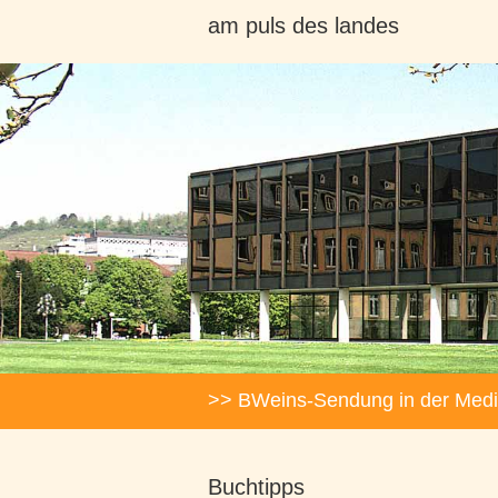
am puls des landes
Headerbilder
Suche
>> BWeins-Sendung in der Medi
Buchtipps