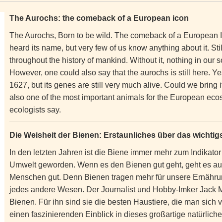
The Aurochs: the comeback of a European icon
The Aurochs, Born to be wild. The comeback of a European I
heard its name, but very few of us know anything about it. Sti
throughout the history of mankind. Without it, nothing in our
However, one could also say that the aurochs is still here. Yes
1627, but its genes are still very much alive. Could we bri
also one of the most important animals for the European eco
ecologists say.
Die Weisheit der Bienen: Erstaunliches über das wichtigs
In den letzten Jahren ist die Biene immer mehr zum Indikato
Umwelt geworden. Wenn es den Bienen gut geht, geht es au
Menschen gut. Denn Bienen tragen mehr für unsere Ernähru
jedes andere Wesen. Der Journalist und Hobby-Imker Jack Mi
Bienen. Für ihn sind sie die besten Haustiere, die man sich v
einen faszinierenden Einblick in dieses großartige natürlic