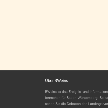
Footer
About BWeins
Über BWeins
BWeins ist das Ereignis- und Information
fernsehen für Baden-Württemberg. Bei u
sehen Sie die Debatten des Landtags vo