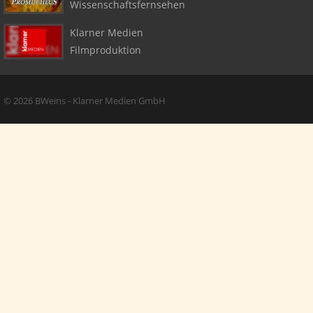
Wissenschaftsfernsehen
Klarner Medien
Filmproduktion
Copyright + Social Media
© 2026 BWeins - Klarner Medien GmbH