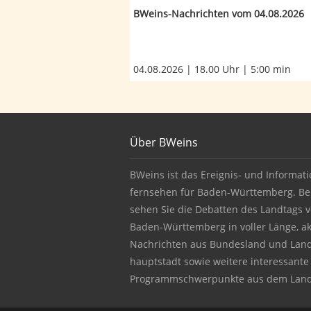
BWeins-Nachrichten vom 04.08.2026
04.08.2026 | 18.00 Uhr | 5:00 min
Footer
Über BWeins
About BWeins
BWeins ist das Ereignis- und Informati
fernsehen für Baden-Württemberg. Be
sehen Sie die Debatten des Landtags 
Baden-Württemberg in voller Länge, ak
Nachrichten aus Bundesland und Lan
hauptstadt sowie weitere interessante
Programmschwerpunkte aus dem Land