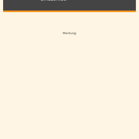
Google-Werbeanzeige
Werbung: