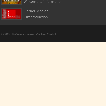
Wissenschaftsfernsehen
Klarner Medien
Filmproduktion
Copyright + Social Media
© 2026 BWeins - Klarner Medien GmbH