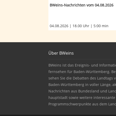
BWeins-Nachrichten vom 04.08.2026
04.08.2026 | 18.00 Uhr | 5:00 min
Footer
Über BWeins
About BWeins
BWeins ist das Ereignis- und Informati
fernsehen für Baden-Württemberg. Be
sehen Sie die Debatten des Landtags 
Baden-Württemberg in voller Länge, ak
Nachrichten aus Bundesland und Lan
hauptstadt sowie weitere interessante
Programmschwerpunkte aus dem Land