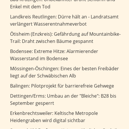
Enkel mit dem Tod
Dürre hält an - Landratsamt verlängert
Landkreis Reutlingen: Dürre hält an - Landratsamt
Wasserentnahmeverbot
verlängert Wasserentnahmeverbot
Gefährdung auf Mountainbike-Trail: Draht zwischen
Ötisheim (Enzkreis): Gefährdung auf Mountainbike-
Bäume gespannt
Trail: Draht zwischen Bäume gespannt
Extreme Hitze: Alarmierender Wasserstand im Bodensee
Bodensee: Extreme Hitze: Alarmierender
Wasserstand im Bodensee
Eines der besten Freibäder liegt auf der Schwäbischen Alb
Mössingen-Öschingen: Eines der besten Freibäder
liegt auf der Schwäbischen Alb
Pilotprojekt für barrierefreie Gehwege
Balingen: Pilotprojekt für barrierefreie Gehwege
Umbau an der "Bleiche": B28 bis September gesperrt
Dettingen/Erms: Umbau an der "Bleiche": B28 bis
September gesperrt
Keltische Metropole Heidengraben wird digital sichtbar
Erkenbrechtsweiler: Keltische Metropole
Heidengraben wird digital sichtbar