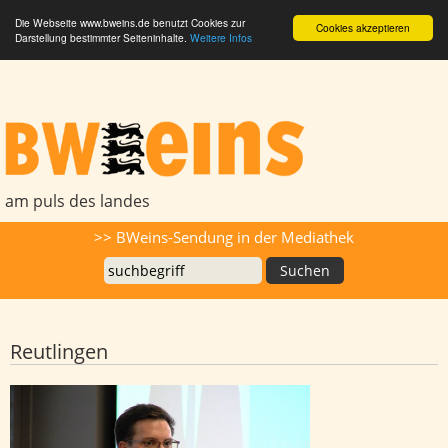
Die Webseite www.bweins.de benutzt Cookies zur
Cookies akzeptieren
Darstellung bestimmter Seiteninhalte.
Weitere Infos
BWeins - Am Puls des Landes
am puls des landes
Suche
>> BWeins-Sendung in der Mediathek
Reutlingen
War Stromausfall Brandstiftung?
"Werden jeden Stein umdrehen"