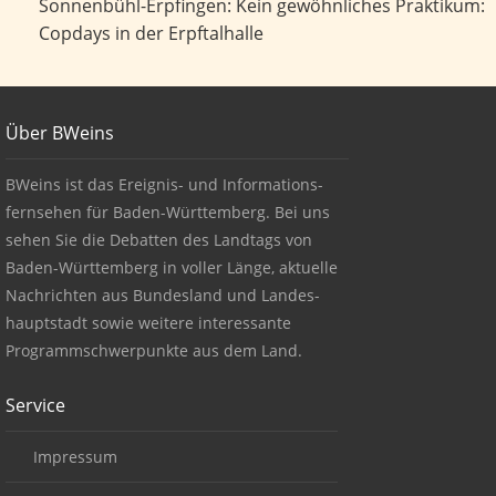
Kein gewöhnliches Praktikum: Copdays in der Erpftalhalle
Sonnenbühl-Erpfingen: Kein gewöhnliches Praktikum:
Copdays in der Erpftalhalle
Footer
Über BWeins
About BWeins
BWeins ist das Ereignis- und Informations-
fernsehen für Baden-Württemberg. Bei uns
sehen Sie die Debatten des Landtags von
Baden-Württemberg in voller Länge, aktuelle
Nachrichten aus Bundesland und Landes-
hauptstadt sowie weitere interessante
Programmschwerpunkte aus dem Land.
Service
Impressum