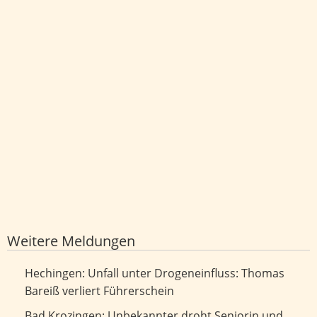
Weitere Meldungen
Unfall unter Drogeneinfluss: Thomas Bareiß verliert
Hechingen: Unfall unter Drogeneinfluss: Thomas
Führerschein
Bareiß verliert Führerschein
Unbekannter droht Seniorin und Enkel mit dem Tod
Bad Krozingen: Unbekannter droht Seniorin und