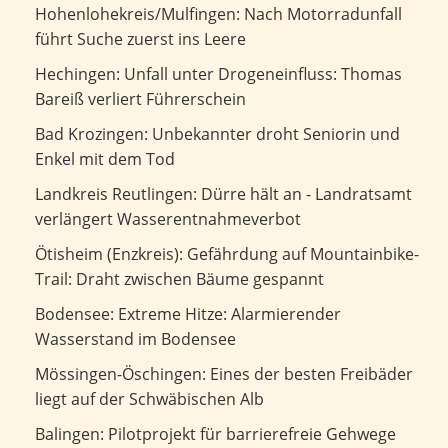
Nach Motorradunfall führt Suche zuerst ins Leere
Hohenlohekreis/Mulfingen: Nach Motorradunfall
führt Suche zuerst ins Leere
Unfall unter Drogeneinfluss: Thomas Bareiß verliert
Hechingen: Unfall unter Drogeneinfluss: Thomas
Führerschein
Bareiß verliert Führerschein
Unbekannter droht Seniorin und Enkel mit dem Tod
Bad Krozingen: Unbekannter droht Seniorin und
Enkel mit dem Tod
Dürre hält an - Landratsamt verlängert
Landkreis Reutlingen: Dürre hält an - Landratsamt
Wasserentnahmeverbot
verlängert Wasserentnahmeverbot
Gefährdung auf Mountainbike-Trail: Draht zwischen
Ötisheim (Enzkreis): Gefährdung auf Mountainbike-
Bäume gespannt
Trail: Draht zwischen Bäume gespannt
Extreme Hitze: Alarmierender Wasserstand im Bodensee
Bodensee: Extreme Hitze: Alarmierender
Wasserstand im Bodensee
Eines der besten Freibäder liegt auf der Schwäbischen Alb
Mössingen-Öschingen: Eines der besten Freibäder
liegt auf der Schwäbischen Alb
Pilotprojekt für barrierefreie Gehwege
Balingen: Pilotprojekt für barrierefreie Gehwege