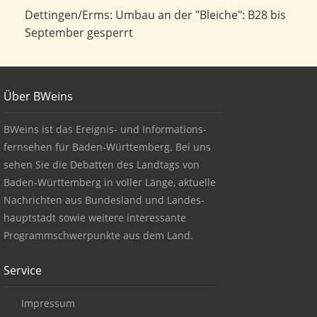
Umbau an der "Bleiche": B28 bis September gesperrt
Dettingen/Erms: Umbau an der "Bleiche": B28 bis
September gesperrt
Footer
Über BWeins
About BWeins
BWeins ist das Ereignis- und Informations-
fernsehen für Baden-Württemberg. Bei uns
sehen Sie die Debatten des Landtags von
Baden-Württemberg in voller Länge, aktuelle
Nachrichten aus Bundesland und Landes-
hauptstadt sowie weitere interessante
Programmschwerpunkte aus dem Land.
Service
Impressum