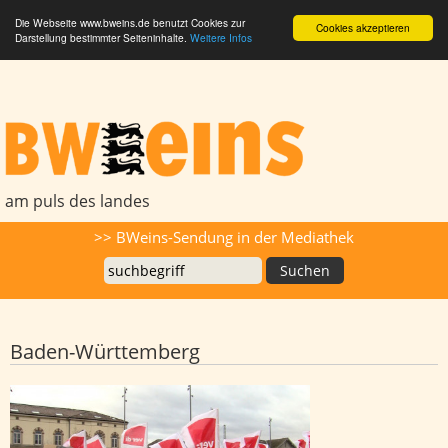
Die Webseite www.bweins.de benutzt Cookies zur
Cookies akzeptieren
Darstellung bestimmter Seiteninhalte.
Weitere Infos
BWeins - Am Puls des Landes
am puls des landes
Suche
>> BWeins-Sendung in der Mediathek
Baden-Württemberg
Ganztägiger Busfahrerstreik am
Dienstag und Mittwoch - auch Tübingen
betroffen