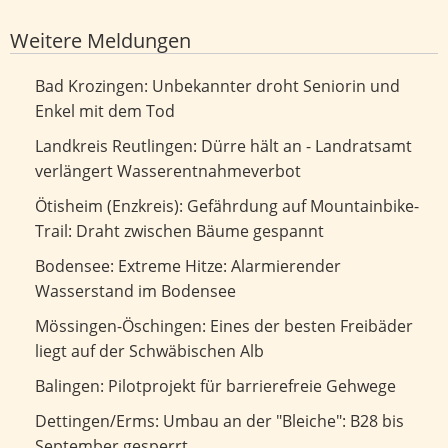
Weitere Meldungen
Unbekannter droht Seniorin und Enkel mit dem Tod
Bad Krozingen: Unbekannter droht Seniorin und
Enkel mit dem Tod
Dürre hält an - Landratsamt verlängert
Landkreis Reutlingen: Dürre hält an - Landratsamt
Wasserentnahmeverbot
verlängert Wasserentnahmeverbot
Gefährdung auf Mountainbike-Trail: Draht zwischen
Ötisheim (Enzkreis): Gefährdung auf Mountainbike-
Bäume gespannt
Trail: Draht zwischen Bäume gespannt
Extreme Hitze: Alarmierender Wasserstand im Bodensee
Bodensee: Extreme Hitze: Alarmierender
Wasserstand im Bodensee
Eines der besten Freibäder liegt auf der Schwäbischen Alb
Mössingen-Öschingen: Eines der besten Freibäder
liegt auf der Schwäbischen Alb
Pilotprojekt für barrierefreie Gehwege
Balingen: Pilotprojekt für barrierefreie Gehwege
Umbau an der "Bleiche": B28 bis September gesperrt
Dettingen/Erms: Umbau an der "Bleiche": B28 bis
September gesperrt