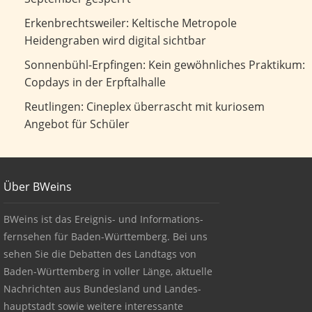
Keltische Metropole Heidengraben wird digital sichtbar
Erkenbrechtsweiler: Keltische Metropole
Heidengraben wird digital sichtbar
Kein gewöhnliches Praktikum: Copdays in der Erpftalhalle
Sonnenbühl-Erpfingen: Kein gewöhnliches Praktikum:
Copdays in der Erpftalhalle
Cineplex überrascht mit kuriosem Angebot für Schüler
Reutlingen: Cineplex überrascht mit kuriosem
Angebot für Schüler
Footer
Über BWeins
About BWeins
BWeins ist das Ereignis- und Informations-
fernsehen für Baden-Württemberg. Bei uns
sehen Sie die Debatten des Landtags von
Baden-Württemberg in voller Länge, aktuelle
Nachrichten aus Bundesland und Landes-
hauptstadt sowie weitere interessante