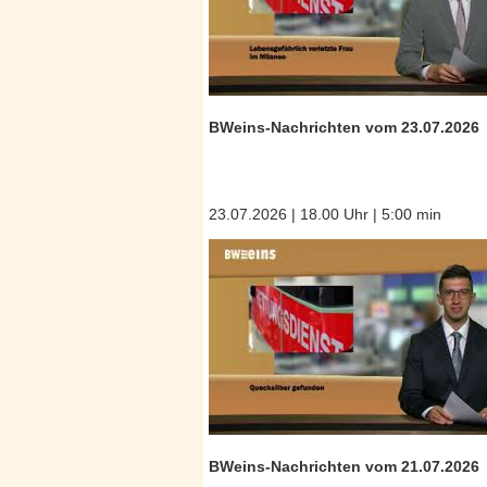
BWeins-Nachrichten vom 23.07.2026
23.07.2026 | 18.00 Uhr | 5:00 min
BWeins-Nachrichten: BWeins-Nachr
BWeins-Nachrichten vom 21.07.2026