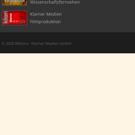
Wissenschaftsfernsehen
Klarner Medien
Filmproduktion
Copyright + Social Media
© 2026 BWeins - Klarner Medien GmbH